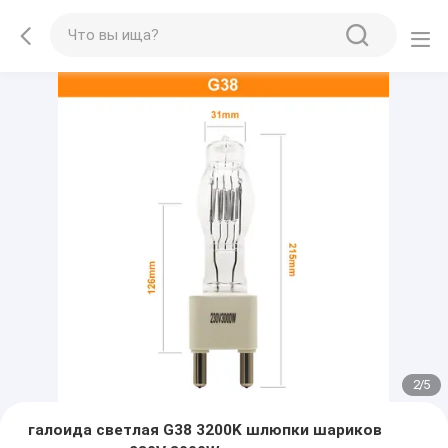
2
/
5
галоида светлая G38 3200K шлюпки шариков