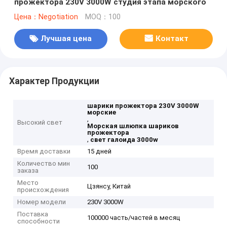
прожектора 230V 3000W студия этапа морского
Цена：Negotiation
MOQ：100
Лучшая цена
Контакт
Характер Продукции
шарики прожектора 230V 3000W
морские
,
Высокий свет
Морская шлюпка шариков
прожектора
,
свет галоида 3000w
Время доставки
15 дней
Количество мин
100
заказа
Место
Цзянсу, Китай
происхождения
Номер модели
230V 3000W
Поставка
100000 часть/частей в месяц
способности