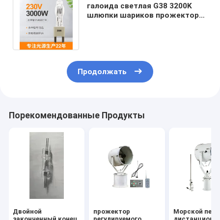
галоида светлая G38 3200K
шлюпки шариков прожектора
230V 3000W студия этапа
морского
Продолжать
Порекомендованные Продукты
Двойной
прожектор
Морской пехо
законченный конец
регулируемого
дистанционн